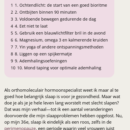
1
1. Ochtendlicht: de start van een goed bioritme
2
2. Ontbijten binnen 90 minuten
3
3. Voldoende bewegen gedurende de dag
4
4. Eet niet te laat
5
5. Gebruik een blauwlichtfilter bril in de avond
6
6. Magnesium, omega 3 en kalmerende kruiden
7
7. Yin yoga of andere ontspanningsmethoden
8
8. Liggen op een spijkermatje
9
9. Ademhalingsoefeningen
10
10. Mond taping voor optimale ademhaling
Als orthomoleculair hormoonspecialist weet ik maar al te
goed hoe belangrijk slaap is voor je gezondheid. Maar wat
doe je als je je hele leven lang worstelt met slecht slapen?
Dat was mijn verhaal—tot ik een aantal veranderingen
doorvoerde die mijn slaapproblemen hebben opgelost. Nu,
op mijn 36e, slaap ik eindelijk als een roos, zelfs in de
perimenopauze
, een periode waarin veel vrouwen juist