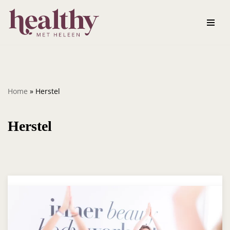
Ga
naar
de
inhoud
Home
»
Herstel
Herstel